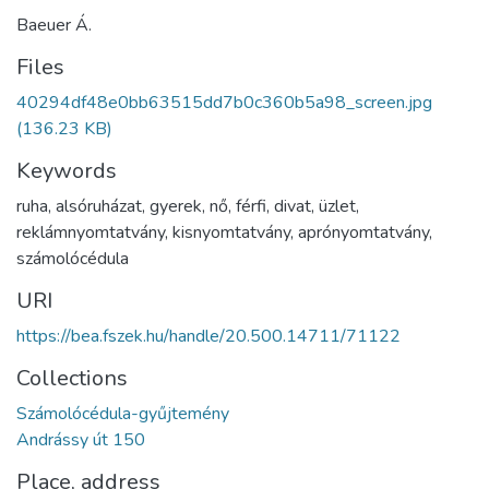
Baeuer Á.
Files
40294df48e0bb63515dd7b0c360b5a98_screen.jpg
(136.23 KB)
Keywords
ruha
,
alsóruházat
,
gyerek
,
nő
,
férfi
,
divat
,
üzlet
,
reklámnyomtatvány
,
kisnyomtatvány
,
aprónyomtatvány
,
számolócédula
URI
https://bea.fszek.hu/handle/20.500.14711/71122
Collections
Számolócédula-gyűjtemény
Andrássy út 150
Place, address