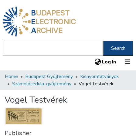
B
UDAPEST
E
LECTRONIC
A
RCHIVE
Search
(current
Log In
Home
Budapest Gyűjtemény
Kisnyomtatványok
Communities & Collections
Számolócédula-gyűjtemény
Vogel Testvérek
All of DSpace
Vogel Testvérek
Statistics
About us
Publisher