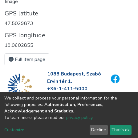
Image
GPS latitute
47.5029873
GPS longitude
19.0602855
Full item page
1088 Budapest, Szabó
Ervin tér 1.
+36-1-411-5000
info@fszek.hu
We collect and process your personal information for the
https://fszek.hu
following purposes:
Authentication, Preferences,
Acknowledgement and Statistics
.
To learn more, please read our
privacy policy
.
Customize
Decline
That's ok