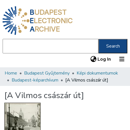
B
UDAPEST
E
LECTRONIC
A
RCHIVE
Search
(current
Log In
Home
Budapest Gyűjtemény
Képi dokumentumok
Communities & Collections
Budapest-képarchívum
[A Vilmos császár út]
All of DSpace
[A Vilmos császár út]
Statistics
About us