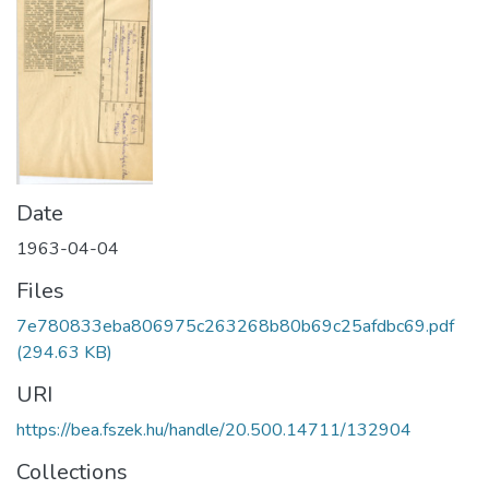
Date
1963-04-04
Files
7e780833eba806975c263268b80b69c25afdbc69.pdf
(294.63 KB)
URI
https://bea.fszek.hu/handle/20.500.14711/132904
Collections