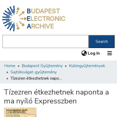
B
UDAPEST
E
LECTRONIC
A
RCHIVE
Search
(current
Log In
Home
Budapest Gyűjtemény
Különgyűjtemények
Communities & Collections
Sajtókivágat-gyűjtemény
All of DSpace
Tízezren étkezhetnek naponta a ma nyíló Expresszben
Statistics
Tízezren étkezhetnek naponta a
About us
ma nyíló Expresszben