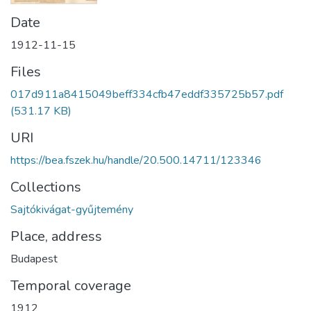
Date
1912-11-15
Files
017d911a8415049beff334cfb47eddf335725b57.pdf
(531.17 KB)
URI
https://bea.fszek.hu/handle/20.500.14711/123346
Collections
Sajtókivágat-gyűjtemény
Place, address
Budapest
Temporal coverage
1912