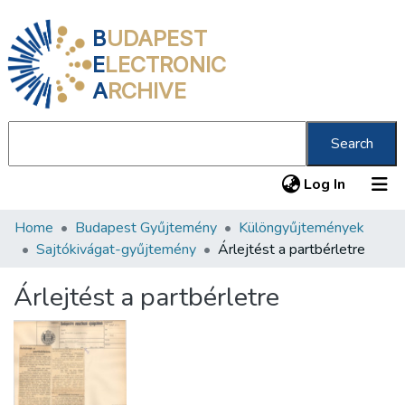
B
UDAPEST
E
LECTRONIC
A
RCHIVE
Search
(current
Log In
Home
Budapest Gyűjtemény
Különgyűjtemények
Communities & Collections
Sajtókivágat-gyűjtemény
Árlejtést a partbérletre
All of DSpace
Árlejtést a partbérletre
Statistics
About us