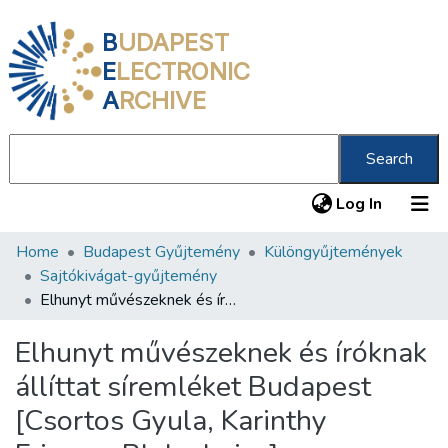
B
UDAPEST
E
LECTRONIC
A
RCHIVE
Search
(current
Log In
Home
Budapest Gyűjtemény
Különgyűjtemények
Communities & Collections
Sajtókivágat-gyűjtemény
All of DSpace
Elhunyt művészeknek és íróknak állíttat síremléket Budapest [Csortos Gyula, Karinthy Frigyes, Blaha Lujza]
Statistics
Elhunyt művészeknek és íróknak
About us
állíttat síremléket Budapest
[Csortos Gyula, Karinthy