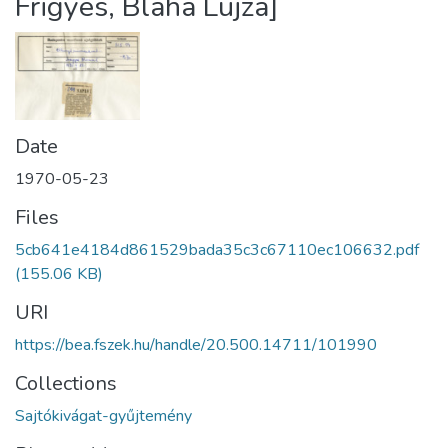
Frigyes, Blaha Lujza]
Date
1970-05-23
Files
5cb641e4184d861529bada35c3c67110ec106632.pdf
(155.06 KB)
URI
https://bea.fszek.hu/handle/20.500.14711/101990
Collections
Sajtókivágat-gyűjtemény