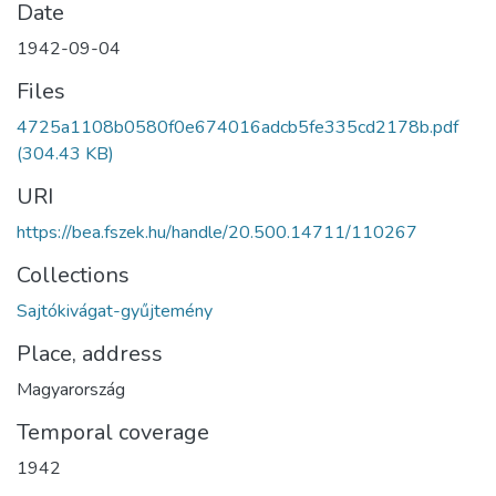
Date
1942-09-04
Files
4725a1108b0580f0e674016adcb5fe335cd2178b.pdf
(304.43 KB)
URI
https://bea.fszek.hu/handle/20.500.14711/110267
Collections
Sajtókivágat-gyűjtemény
Place, address
Magyarország
Temporal coverage
1942