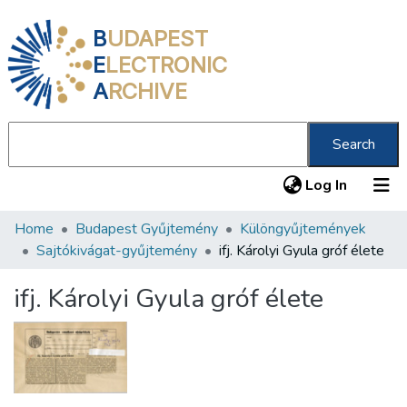
B
UDAPEST
E
LECTRONIC
A
RCHIVE
Search
(current
Log In
Home
Budapest Gyűjtemény
Különgyűjtemények
Communities & Collections
Sajtókivágat-gyűjtemény
ifj. Károlyi Gyula gróf élete
All of DSpace
ifj. Károlyi Gyula gróf élete
Statistics
About us