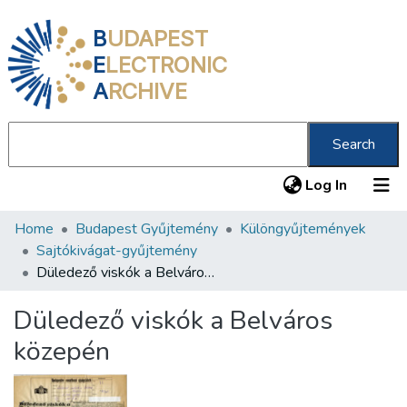
B
UDAPEST
E
LECTRONIC
A
RCHIVE
Search
(current
Log In
Home
Budapest Gyűjtemény
Különgyűjtemények
Communities & Collections
Sajtókivágat-gyűjtemény
All of DSpace
Düledező viskók a Belváros közepén
Statistics
Düledező viskók a Belváros
About us
közepén