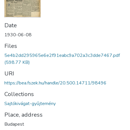
Date
1930-06-08
Files
5e4b2dd295965e6e2f91eabc9a702a3c3dde7467.pdf
(598.77 KB)
URI
https://bea.fszek.hu/handle/20.500.14711/98496
Collections
Sajtókivágat-gyűjtemény
Place, address
Budapest