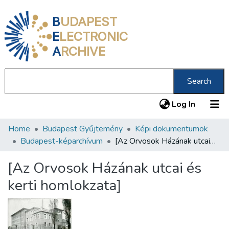
B
UDAPEST
E
LECTRONIC
A
RCHIVE
Search
(current
Log In
Home
Budapest Gyűjtemény
Képi dokumentumok
Communities & Collections
Budapest-képarchívum
[Az Orvosok Házának utcai és kerti homlokzata]
All of DSpace
[Az Orvosok Házának utcai és
Statistics
kerti homlokzata]
About us