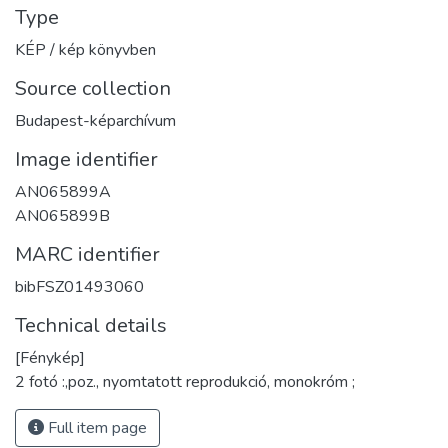
Type
KÉP / kép könyvben
Source collection
Budapest-képarchívum
Image identifier
AN065899A
AN065899B
MARC identifier
bibFSZ01493060
Technical details
[Fénykép]
2 fotó :,poz., nyomtatott reprodukció, monokróm ;
Full item page