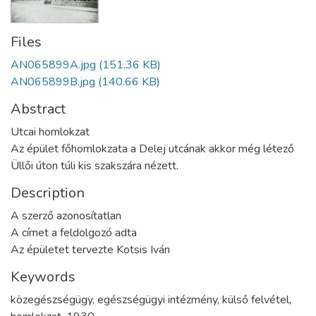
Files
AN065899A.jpg
(151.36 KB)
AN065899B.jpg
(140.66 KB)
Abstract
Utcai homlokzat
Az épület főhomlokzata a Delej utcának akkor még létező
Üllői úton túli kis szakszára nézett.
Description
A szerző azonosítatlan
A címet a feldolgozó adta
Az épületet tervezte Kotsis Iván
Keywords
közegészségügy
,
egészségügyi intézmény
,
külső felvétel
,