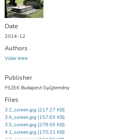
Date
2014-12
Authors
Vizler Imre
Publisher
FSZEK Budapest Gyűjtemény
Files
3.2_screen.jpg
(217.27 KB)
3.4_screen.jpg
(157.69 KB)
3.5_screen.jpg
(278.59 KB)
4.1_screen.jpg
(170.31 KB)