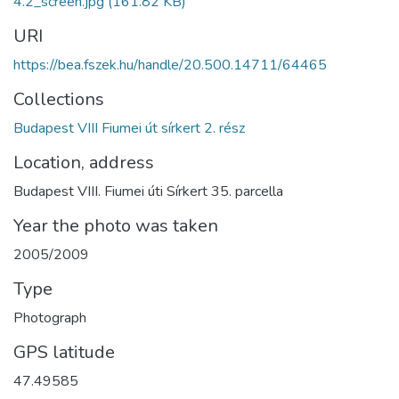
4.2_screen.jpg
(161.82 KB)
URI
https://bea.fszek.hu/handle/20.500.14711/64465
Collections
Budapest VIII Fiumei út sírkert 2. rész
Location, address
Budapest VIII. Fiumei úti Sírkert 35. parcella
Year the photo was taken
2005/2009
Type
Photograph
GPS latitude
47.49585