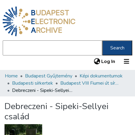
B
UDAPEST
E
LECTRONIC
A
RCHIVE
Search
(current
Log In
Home
Budapest Gyűjtemény
Képi dokumentumok
Communities & Collections
Budapesti sírkertek
Budapest VIII Fiumei út sírkert 2. rész
All of DSpace
Debreczeni - Sipeki-Sellyei család
Statistics
Debreczeni - Sipeki-Sellyei
About us
család