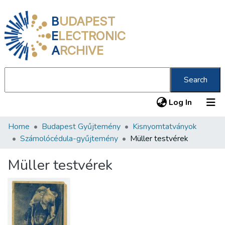
B
UDAPEST
E
LECTRONIC
A
RCHIVE
Search
(current
Log In
Home
Budapest Gyűjtemény
Kisnyomtatványok
Communities & Collections
Számolócédula-gyűjtemény
Müller testvérek
All of DSpace
Müller testvérek
Statistics
About us