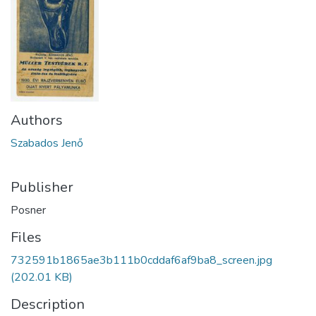
Authors
Szabados Jenő
Publisher
Posner
Files
732591b1865ae3b111b0cddaf6af9ba8_screen.jpg
(202.01 KB)
Description