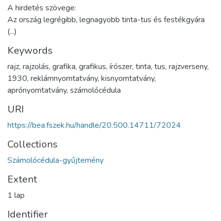
A hirdetés szövege:
Az ország legrégibb, legnagyobb tinta-tus és festékgyára
(...)
Keywords
rajz
,
rajzolás
,
grafika
,
grafikus
,
írószer
,
tinta
,
tus
,
rajzverseny
,
1930
,
reklámnyomtatvány
,
kisnyomtatvány
,
aprónyomtatvány
,
számolócédula
URI
https://bea.fszek.hu/handle/20.500.14711/72024
Collections
Számolócédula-gyűjtemény
Extent
1 lap
Identifier