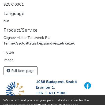
SZC C 0301
Language
hun
Product/Service
Cégnév:Müller Testvérek Rt.
Termék/szolgáltatás:képzőművészeti kellék
Type
Image
Full item page
1088 Budapest, Szabó
Ervin tér 1.
+36-1-411-5000
info@fszek.hu
We collect and process your personal information for the
https://fszek.hu