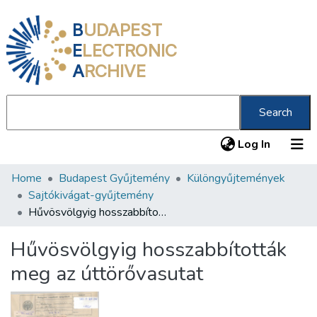
B
UDAPEST
E
LECTRONIC
A
RCHIVE
Search
(current
Log In
Home
Budapest Gyűjtemény
Különgyűjtemények
Communities & Collections
Sajtókivágat-gyűjtemény
All of DSpace
Hűvösvölgyig hosszabbították meg az úttörővasutat
Statistics
Hűvösvölgyig hosszabbították
About us
meg az úttörővasutat