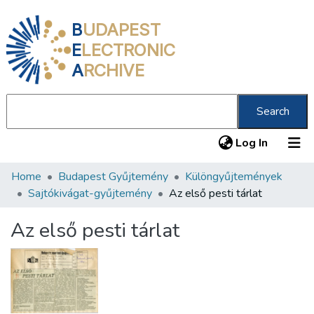
B
UDAPEST
E
LECTRONIC
A
RCHIVE
Search
(current
Log In
Home
Budapest Gyűjtemény
Különgyűjtemények
Communities & Collections
Sajtókivágat-gyűjtemény
Az első pesti tárlat
All of DSpace
Az első pesti tárlat
Statistics
About us