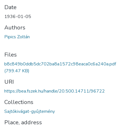
Date
1936-01-05
Authors
Pipics Zoltán
Files
b8c849b0ddb5dc702ba8a1572c98eaca0c6a240a.pdf
(799.47 KB)
URI
https://bea.fszek.hu/handle/20.500.14711/96722
Collections
Sajtókivágat-gyűjtemény
Place, address