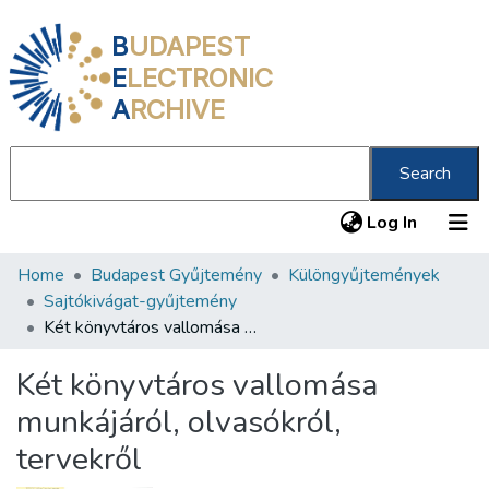
B
UDAPEST
E
LECTRONIC
A
RCHIVE
Search
(current
Log In
Home
Budapest Gyűjtemény
Különgyűjtemények
Communities & Collections
Sajtókivágat-gyűjtemény
All of DSpace
Két könyvtáros vallomása munkájáról, olvasókról, tervekről
Statistics
Két könyvtáros vallomása
About us
munkájáról, olvasókról,
tervekről