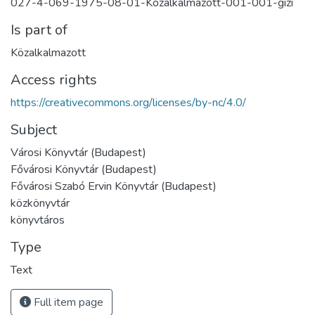
027-4-069-1975-08-01-Kozalkalmazott-001-001-gizi
Is part of
Közalkalmazott
Access rights
https://creativecommons.org/licenses/by-nc/4.0/
Subject
Városi Könyvtár (Budapest)
Fővárosi Könyvtár (Budapest)
Fővárosi Szabó Ervin Könyvtár (Budapest)
közkönyvtár
könyvtáros
Type
Text
Full item page