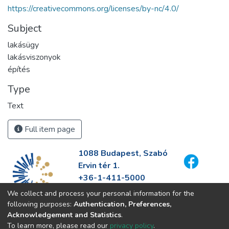
https://creativecommons.org/licenses/by-nc/4.0/
Subject
lakásügy
lakásviszonyok
építés
Type
Text
Full item page
1088 Budapest, Szabó
Ervin tér 1.
+36-1-411-5000
info@fszek.hu
We collect and process your personal information for the
https://fszek.hu
following purposes:
Authentication, Preferences,
Acknowledgement and Statistics
.
To learn more, please read our
privacy policy
.