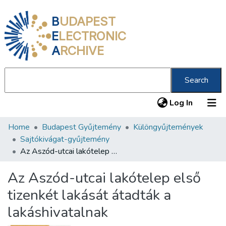
B
UDAPEST
E
LECTRONIC
A
RCHIVE
Search
(current
Log In
Home
Budapest Gyűjtemény
Különgyűjtemények
Communities & Collections
Sajtókivágat-gyűjtemény
All of DSpace
Az Aszód-utcai lakótelep első tizenkét lakását átadták a lakáshivatalnak
Statistics
Az Aszód-utcai lakótelep első
About us
tizenkét lakását átadták a
lakáshivatalnak