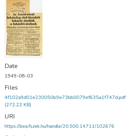
Date
1949-08-03
Files
4f102a9d01e230050b9e73bb0079ef635a1f747d.pdf
(272.22 KB)
URI
https://bea.fszek.hu/handle/20.500.14711/102676