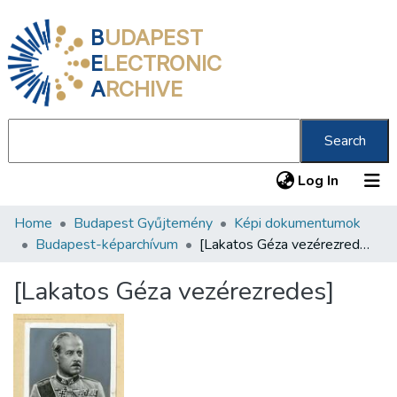
B
UDAPEST
E
LECTRONIC
A
RCHIVE
Search
(current
Log In
Home
Budapest Gyűjtemény
Képi dokumentumok
Communities & Collections
Budapest-képarchívum
[Lakatos Géza vezérezredes]
All of DSpace
[Lakatos Géza vezérezredes]
Statistics
About us