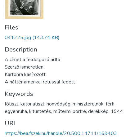
Files
041225.jpg
(143.74 KB)
Description
A címet a feldolgozó adta
Szerző ismeretlen
Kartonra kasírozott
A háttér amerikai retussal fedett
Keywords
főtiszt
,
katonatiszt
,
honvédség
,
miniszterelnök
,
férfi
,
egyenruha
,
kitüntetés
,
műtermi portré
,
derékkép
,
1944
URI
https://bea.fszek.hu/handle/20.500.14711/169403