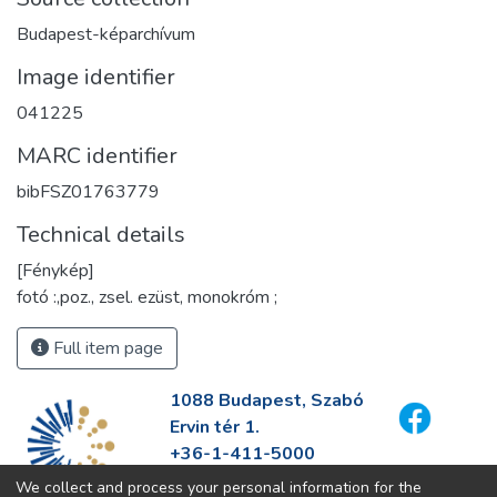
Budapest-képarchívum
Image identifier
041225
MARC identifier
bibFSZ01763779
Technical details
[Fénykép]
fotó :,poz., zsel. ezüst, monokróm ;
Full item page
1088 Budapest, Szabó
Ervin tér 1.
+36-1-411-5000
info@fszek.hu
We collect and process your personal information for the