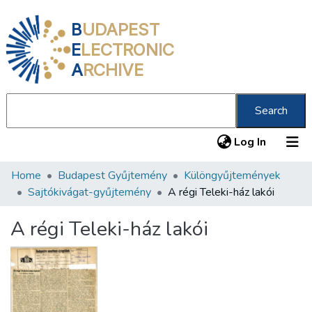
B
UDAPEST
E
LECTRONIC
A
RCHIVE
Search
(current
Log In
Home
Budapest Gyűjtemény
Különgyűjtemények
Communities & Collections
Sajtókivágat-gyűjtemény
A régi Teleki-ház lakói
All of DSpace
A régi Teleki-ház lakói
Statistics
About us