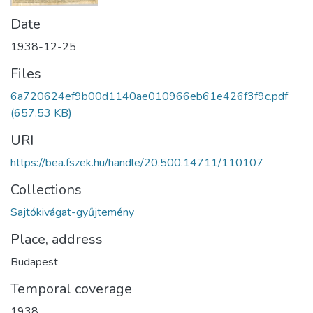
Date
1938-12-25
Files
6a720624ef9b00d1140ae010966eb61e426f3f9c.pdf
(657.53 KB)
URI
https://bea.fszek.hu/handle/20.500.14711/110107
Collections
Sajtókivágat-gyűjtemény
Place, address
Budapest
Temporal coverage
1938