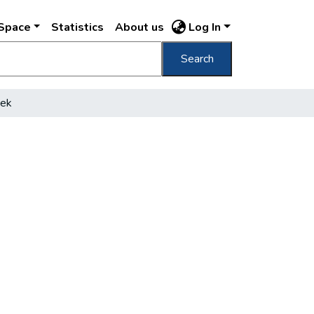
DSpace
Statistics
About us
Log In
Search
tek