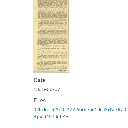
Date
1935-08-07
Files
32bcfcfce69b3a827f6b0c7ad1ddd9c8c7673
9.pdf
(464.64 KB)