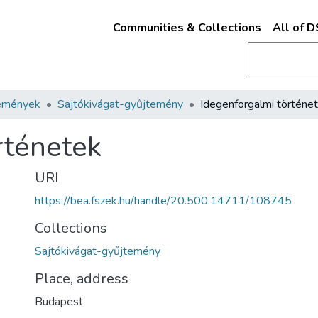
Communities & Collections
All of 
emények
Sajtókivágat-gyűjtemény
Idegenforgalmi történe
rténetek
URI
https://bea.fszek.hu/handle/20.500.14711/108745
Collections
Sajtókivágat-gyűjtemény
Place, address
Budapest