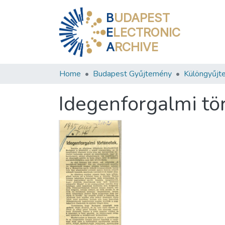
B
UDAPEST
E
LECTRONIC
A
RCHIVE
Home
Budapest Gyűjtemény
Különgyűjt
Idegenforgalmi tö