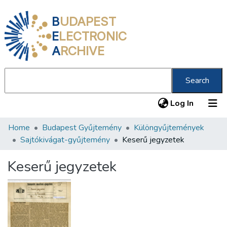
B
UDAPEST
E
LECTRONIC
A
RCHIVE
Search
(current
Log In
Home
Budapest Gyűjtemény
Különgyűjtemények
Communities & Collections
Sajtókivágat-gyűjtemény
Keserű jegyzetek
All of DSpace
Keserű jegyzetek
Statistics
About us