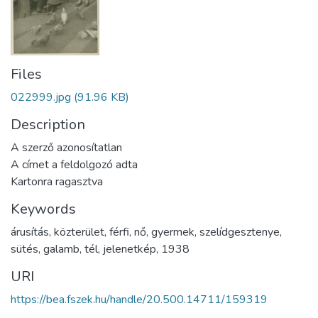
Files
022999.jpg
(91.96 KB)
Description
A szerző azonosítatlan
A címet a feldolgozó adta
Kartonra ragasztva
Keywords
árusítás
,
közterület
,
férfi
,
nő
,
gyermek
,
szelídgesztenye
,
sütés
,
galamb
,
tél
,
jelenetkép
,
1938
URI
https://bea.fszek.hu/handle/20.500.14711/159319