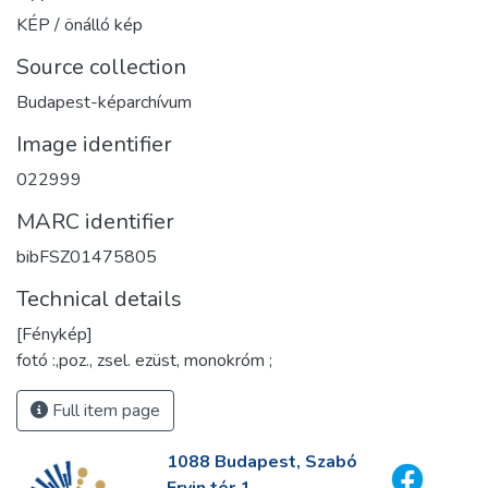
KÉP / önálló kép
Source collection
Budapest-képarchívum
Image identifier
022999
MARC identifier
bibFSZ01475805
Technical details
[Fénykép]
fotó :,poz., zsel. ezüst, monokróm ;
Full item page
1088 Budapest, Szabó