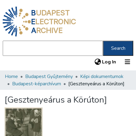
B
UDAPEST
E
LECTRONIC
A
RCHIVE
Search
(current
Log In
Home
Budapest Gyűjtemény
Képi dokumentumok
Communities & Collections
Budapest-képarchívum
[Gesztenyeárus a Körúton]
All of DSpace
[Gesztenyeárus a Körúton]
Statistics
About us