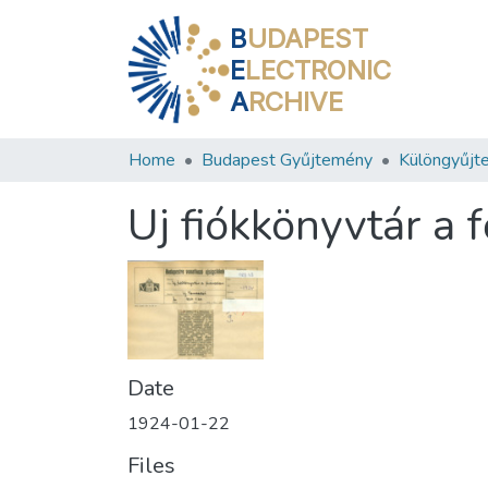
B
UDAPEST
E
LECTRONIC
A
RCHIVE
Home
Budapest Gyűjtemény
Különgyűjt
Uj fiókkönyvtár a 
Date
1924-01-22
Files