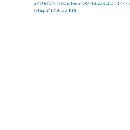
a710cf04c1cb3e8ee6199288c29c5018772
51a.pdf
(256.32 KB)