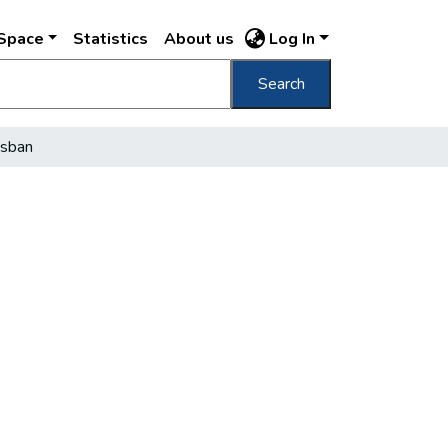
DSpace
Statistics
About us
Log In
Search
osban