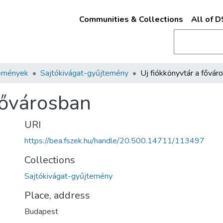
Communities & Collections
All of 
emények
Sajtókivágat-gyűjtemény
Uj fiókkönyvtár a fővár
fővárosban
URI
https://bea.fszek.hu/handle/20.500.14711/113497
Collections
Sajtókivágat-gyűjtemény
Place, address
Budapest