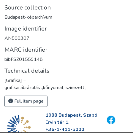
Source collection
Budapest-képarchívum
Image identifier
AN500307
MARC identifier
bibFSZ01559148
Technical details
[Grafika] =
grafikai ábrázolás :,kőnyomat, színezett ;
Full item page
1088 Budapest, Szabó
Ervin tér 1.
+36-1-411-5000