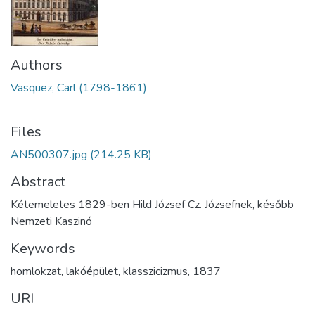
Authors
Vasquez, Carl (1798-1861)
Files
AN500307.jpg
(214.25 KB)
Abstract
Kétemeletes 1829-ben Hild József Cz. Józsefnek, később
Nemzeti Kaszinó
Keywords
homlokzat
,
lakóépület
,
klasszicizmus
,
1837
URI