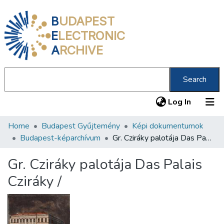
B
UDAPEST
E
LECTRONIC
A
RCHIVE
Search
(current
Log In
Home
Budapest Gyűjtemény
Képi dokumentumok
Communities & Collections
Budapest-képarchívum
Gr. Cziráky palotája Das Palais Cziráky /
All of DSpace
Gr. Cziráky palotája Das Palais
Statistics
Cziráky /
About us