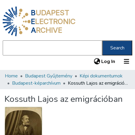
B
UDAPEST
E
LECTRONIC
A
RCHIVE
Search
(current
Log In
Home
Budapest Gyűjtemény
Képi dokumentumok
Communities & Collections
Budapest-képarchívum
Kossuth Lajos az emigrációban
All of DSpace
Kossuth Lajos az emigrációban
Statistics
About us