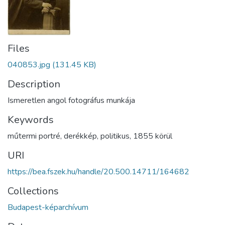
Files
040853.jpg
(131.45 KB)
Description
Ismeretlen angol fotográfus munkája
Keywords
műtermi portré
,
derékkép
,
politikus
,
1855 körül
URI
https://bea.fszek.hu/handle/20.500.14711/164682
Collections
Budapest-képarchívum