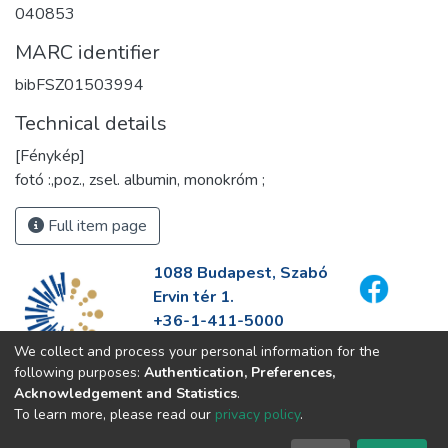
040853
MARC identifier
bibFSZ01503994
Technical details
[Fénykép]
fotó :,poz., zsel. albumin, monokróm ;
Full item page
1088 Budapest, Szabó
Ervin tér 1.
+36-1-411-5000
info@fszek.hu
We collect and process your personal information for the
https://fszek.hu
following purposes:
Authentication, Preferences,
Acknowledgement and Statistics
.
To learn more, please read our
privacy policy
.