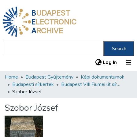
B
UDAPEST
E
LECTRONIC
A
RCHIVE
Search
(current
Log In
Home
Budapest Gyűjtemény
Képi dokumentumok
Communities & Collections
Budapesti sírkertek
Budapest VIII Fiumei út sírkert 4. rész
All of DSpace
Szobor József
Statistics
Szobor József
About us