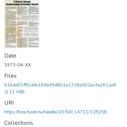
Date
1973-04-XX
Files
916dd01ff0c4fe184b49d801e1338a501ec4a261.pdf
(2.11 MB)
URI
https://bea.fszek.hu/handle/20.500.14711/128258
Collections