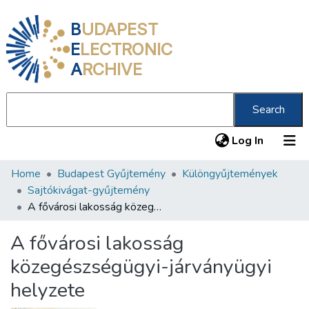
B
UDAPEST
E
LECTRONIC
A
RCHIVE
Search
(current
Log In
Home
Budapest Gyűjtemény
Különgyűjtemények
Communities & Collections
Sajtókivágat-gyűjtemény
All of DSpace
A fővárosi lakosság közegészségügyi-járványügyi helyzete
Statistics
A fővárosi lakosság
About us
közegészségügyi-járványügyi
helyzete