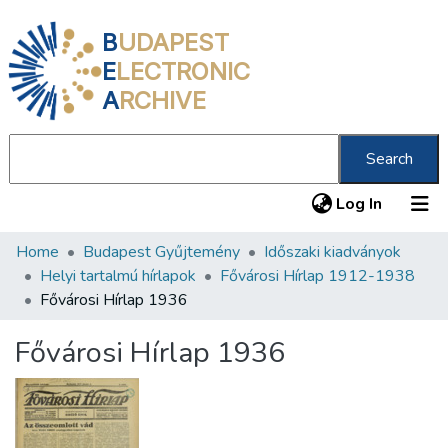
B
UDAPEST
E
LECTRONIC
A
RCHIVE
Search
(current
Log In
Home
Budapest Gyűjtemény
Időszaki kiadványok
Communities & Collections
Helyi tartalmú hírlapok
Fővárosi Hírlap 1912-1938
All of DSpace
Fővárosi Hírlap 1936
Statistics
Fővárosi Hírlap 1936
About us