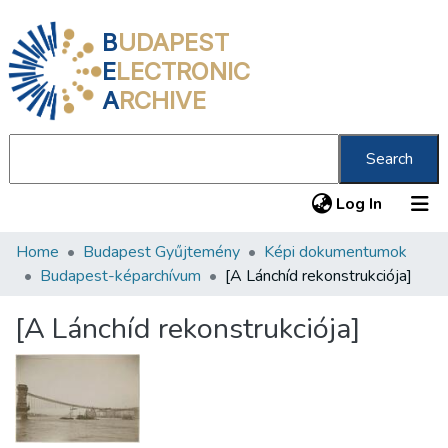
B
UDAPEST
E
LECTRONIC
A
RCHIVE
Search
(current
Log In
Home
Budapest Gyűjtemény
Képi dokumentumok
Communities & Collections
Budapest-képarchívum
[A Lánchíd rekonstrukciója]
All of DSpace
[A Lánchíd rekonstrukciója]
Statistics
About us