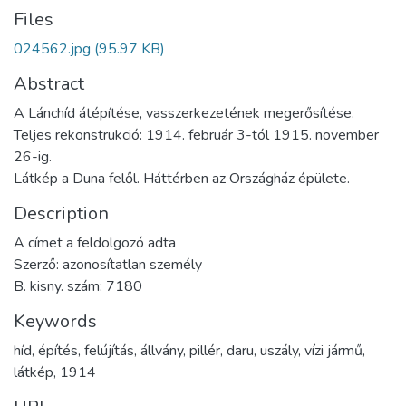
Files
024562.jpg
(95.97 KB)
Abstract
A Lánchíd átépítése, vasszerkezetének megerősítése.
Teljes rekonstrukció: 1914. február 3-tól 1915. november
26-ig.
Látkép a Duna felől. Háttérben az Országház épülete.
Description
A címet a feldolgozó adta
Szerző: azonosítatlan személy
B. kisny. szám: 7180
Keywords
híd
,
építés
,
felújítás
,
állvány
,
pillér
,
daru
,
uszály
,
vízi jármű
,
látkép
,
1914