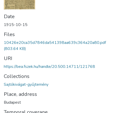
Date
1915-10-15
Files
10426e20ca35d7846da541398aa639c364a20a80.pdf
(803.64 KB)
URI
https://bea.fszek.hu/handle/20.500.14711/121768
Collections
Sajtókivágat-gyűjtemény
Place, address
Budapest
Temporal coverage