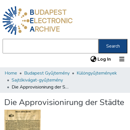
B
UDAPEST
E
LECTRONIC
A
RCHIVE
Search
(current
Log In
Home
Budapest Gyűjtemény
Különgyűjtemények
Communities & Collections
Sajtókivágat-gyűjtemény
All of DSpace
Die Approvisionirung der Städte
Statistics
Die Approvisionirung der Städte
About us