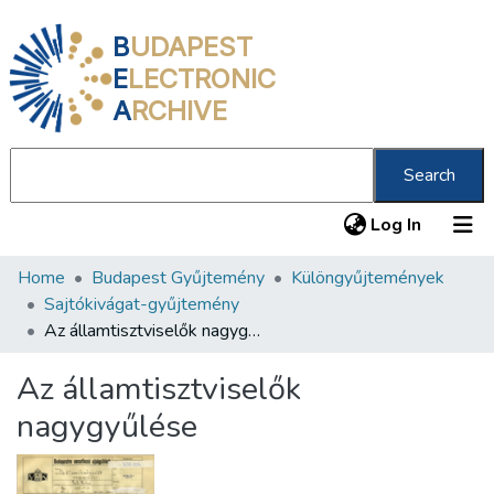
B
UDAPEST
E
LECTRONIC
A
RCHIVE
Search
(current
Log In
Home
Budapest Gyűjtemény
Különgyűjtemények
Communities & Collections
Sajtókivágat-gyűjtemény
All of DSpace
Az államtisztviselők nagygyűlése
Statistics
Az államtisztviselők
About us
nagygyűlése