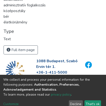
adminisztratív foglalkozás
középosztály
bér
életkörülmény
Type
Text
Full item page
1088 Budapest, Szabó
Ervin tér 1.
+36-1-411-5000
info@fszek.hu
We collect and process your personal information for the
https://fszek.hu
following purposes:
Authentication, Preferences,
Acknowledgement and Statistics
.
To learn more, please read our
privacy policy
.
Customize
Decline
That's ok