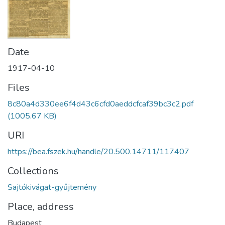
Date
1917-04-10
Files
8c80a4d330ee6f4d43c6cfd0aeddcfcaf39bc3c2.pdf
(1005.67 KB)
URI
https://bea.fszek.hu/handle/20.500.14711/117407
Collections
Sajtókivágat-gyűjtemény
Place, address
Budapest