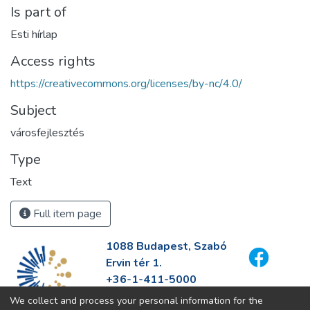
Is part of
Esti hírlap
Access rights
https://creativecommons.org/licenses/by-nc/4.0/
Subject
városfejlesztés
Type
Text
Full item page
1088 Budapest, Szabó
Ervin tér 1.
+36-1-411-5000
info@fszek.hu
We collect and process your personal information for the