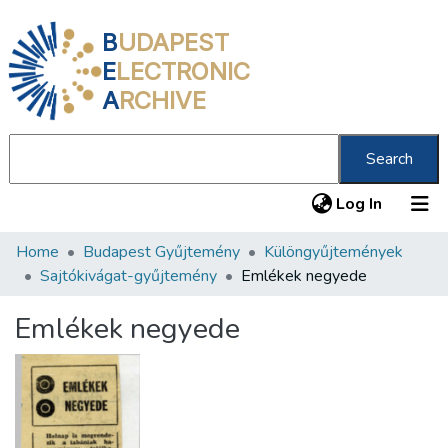
B
UDAPEST
E
LECTRONIC
A
RCHIVE
Search
(current
Log In
Home
Budapest Gyűjtemény
Különgyűjtemények
Communities & Collections
Sajtókivágat-gyűjtemény
Emlékek negyede
All of DSpace
Emlékek negyede
Statistics
About us