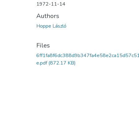
1972-11-14
Authors
Hoppe László
Files
6ff1fa8f6dc388d9b347fa4e58e2ca15d57c5
e.pdf
(872.17 KB)