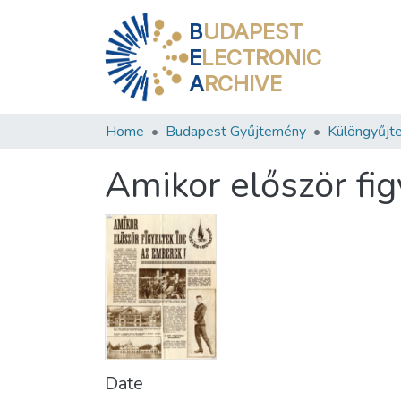
B
UDAPEST
E
LECTRONIC
A
RCHIVE
Home
Budapest Gyűjtemény
Különgyűjt
Amikor először fig
Date