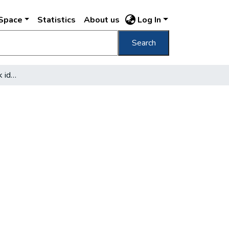
DSpace
Statistics
About us
Log In
Search
Amikor először figyeltek ide az emberek!