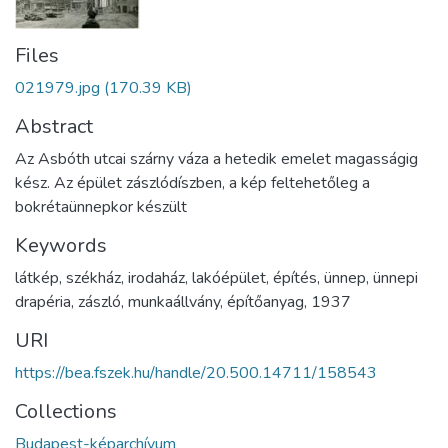
Files
021979.jpg
(170.39 KB)
Abstract
Az Asbóth utcai szárny váza a hetedik emelet magasságig
kész. Az épület zászlódíszben, a kép feltehetőleg a
bokrétaünnepkor készült
Keywords
látkép
,
székház
,
irodaház
,
lakóépület
,
építés
,
ünnep
,
ünnepi
drapéria
,
zászló
,
munkaállvány
,
építőanyag
,
1937
URI
https://bea.fszek.hu/handle/20.500.14711/158543
Collections
Budapest-képarchívum