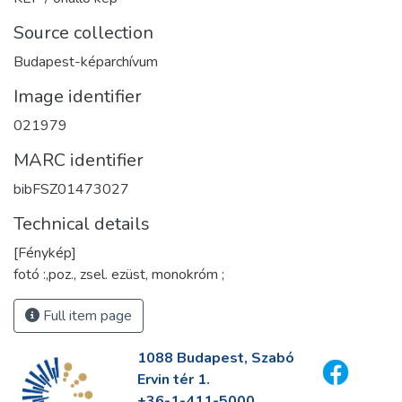
Source collection
Budapest-képarchívum
Image identifier
021979
MARC identifier
bibFSZ01473027
Technical details
[Fénykép]
fotó :,poz., zsel. ezüst, monokróm ;
Full item page
1088 Budapest, Szabó
Ervin tér 1.
+36-1-411-5000