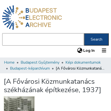
B
UDAPEST
E
LECTRONIC
A
RCHIVE
Search
(current
Log In
Home
Budapest Gyűjtemény
Képi dokumentumok
Communities & Collections
Budapest-képarchívum
[A Fővárosi Közmunkatanács székházának építkezése, 1937]
All of DSpace
[A Fővárosi Közmunkatanács
Statistics
székházának építkezése, 1937]
About us