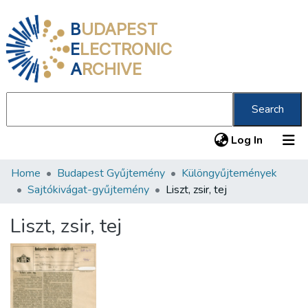
B
UDAPEST
E
LECTRONIC
A
RCHIVE
Search
(current
Log In
Home
Budapest Gyűjtemény
Különgyűjtemények
Communities & Collections
Sajtókivágat-gyűjtemény
Liszt, zsir, tej
All of DSpace
Liszt, zsir, tej
Statistics
About us