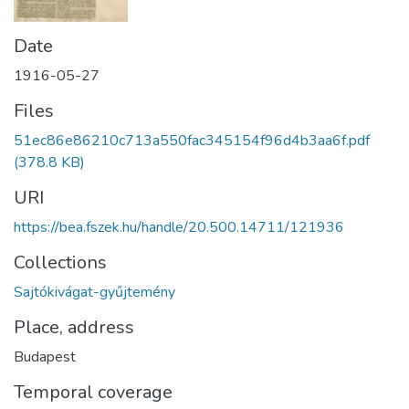
Date
1916-05-27
Files
51ec86e86210c713a550fac345154f96d4b3aa6f.pdf
(378.8 KB)
URI
https://bea.fszek.hu/handle/20.500.14711/121936
Collections
Sajtókivágat-gyűjtemény
Place, address
Budapest
Temporal coverage