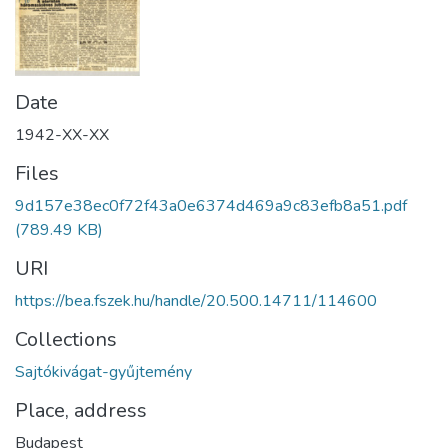
Date
1942-XX-XX
Files
9d157e38ec0f72f43a0e6374d469a9c83efb8a51.pdf
(789.49 KB)
URI
https://bea.fszek.hu/handle/20.500.14711/114600
Collections
Sajtókivágat-gyűjtemény
Place, address
Budapest