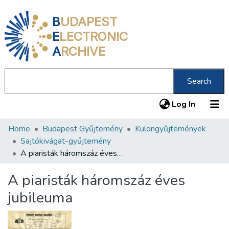
B
UDAPEST
E
LECTRONIC
A
RCHIVE
Search
(current
Log In
Home
Budapest Gyűjtemény
Különgyűjtemények
Communities & Collections
Sajtókivágat-gyűjtemény
All of DSpace
A piaristák háromszáz éves jubileuma
Statistics
A piaristák háromszáz éves
About us
jubileuma