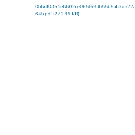
0b8df0354e8802ce065f68db55b5ab3be22
64b.pdf
(271.96 KB)