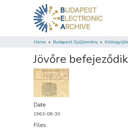
B
UDAPEST
E
LECTRONIC
A
RCHIVE
Home
Budapest Gyűjtemény
Különgyűjt
Jövőre befejeződik
Date
1963-08-30
Files