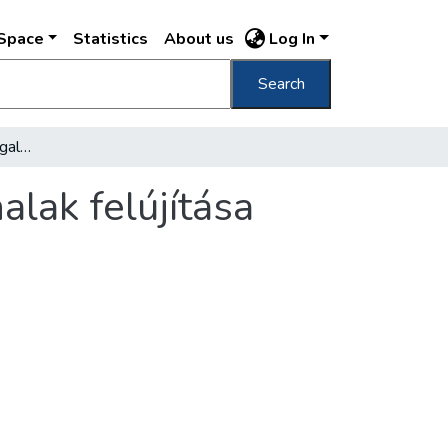
DSpace
Statistics
About us
Log In
Search
Jövőre befejeződik a forgalmas villamosvonalak felújítása
alak felújítása