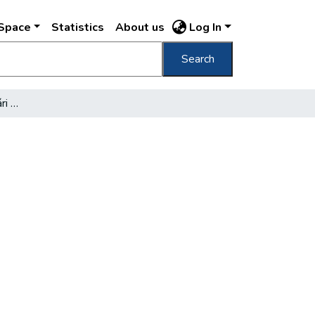
DSpace
Statistics
About us
Log In
Search
A "zenés Budapest" nyári programja