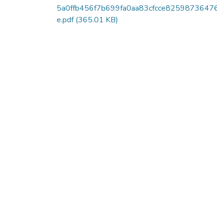
5a0ffb456f7b699fa0aa83cfcce8259873647
e.pdf
(365.01 KB)