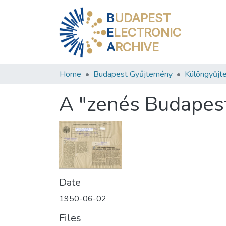
B
UDAPEST
E
LECTRONIC
A
RCHIVE
Home
Budapest Gyűjtemény
Különgyűjt
A "zenés Budapest
Date
1950-06-02
Files