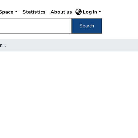
DSpace
Statistics
About us
Log In
Search
[Szent Anna kápolna az Anna-réten]