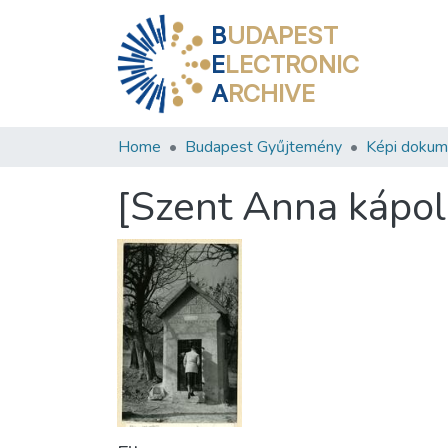
B
UDAPEST
E
LECTRONIC
A
RCHIVE
Home
Budapest Gyűjtemény
Képi doku
[Szent Anna kápol