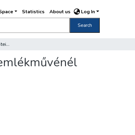
DSpace
Statistics
About us
Log In
Search
Koszorúzási ünnepség Steinmetz kapitány emlékművénél
 emlékművénél