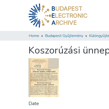
B
UDAPEST
E
LECTRONIC
A
RCHIVE
Home
Budapest Gyűjtemény
Különgyűjt
Koszorúzási ünne
Date