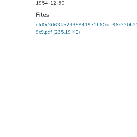
1954-12-30
Files
efd0c3063452335841972b60acc96c330b2
9c9.pdf
(235.19 KB)