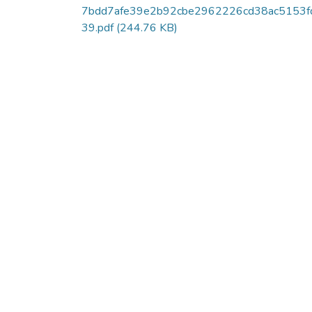
7bdd7afe39e2b92cbe2962226cd38ac5153f
39.pdf
(244.76 KB)