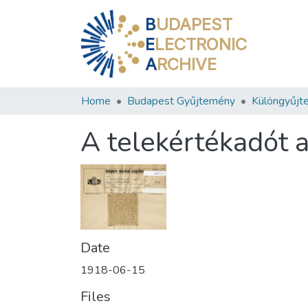
B
UDAPEST
E
LECTRONIC
A
RCHIVE
Home
Budapest Gyűjtemény
Különgyűjt
A telekértékadót a
Date
1918-06-15
Files