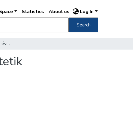
DSpace
Statistics
About us
Log In
Search
A telekértékadót a jövő év elején életbeléptetik
tetik