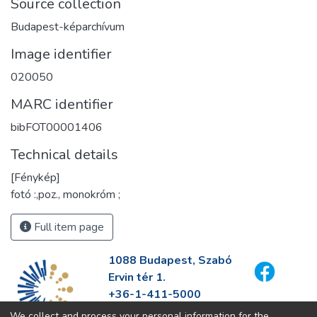
Source collection
Budapest-képarchívum
Image identifier
020050
MARC identifier
bibFOT00001406
Technical details
[Fénykép]
fotó :,poz., monokróm ;
Full item page
1088 Budapest, Szabó
Ervin tér 1.
+36-1-411-5000
info@fszek.hu
We collect and process your personal information for the