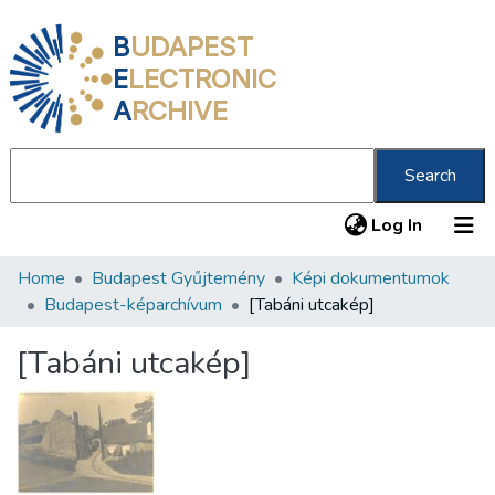
B
UDAPEST
E
LECTRONIC
A
RCHIVE
Search
(current
Log In
Home
Budapest Gyűjtemény
Képi dokumentumok
Communities & Collections
Budapest-képarchívum
[Tabáni utcakép]
All of DSpace
[Tabáni utcakép]
Statistics
About us