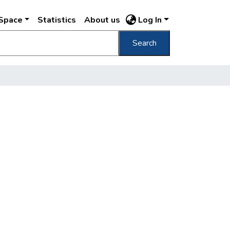
DSpace
Statistics
About us
Log In
Search