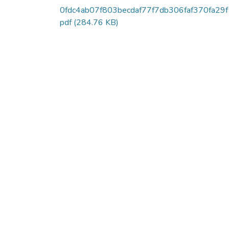
0fdc4ab07f803becdaf77f7db306faf370fa29f
pdf
(284.76 KB)