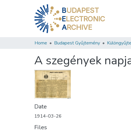
B
UDAPEST
E
LECTRONIC
A
RCHIVE
Home
Budapest Gyűjtemény
Különgyűjt
A szegények napj
Date
1914-03-26
Files