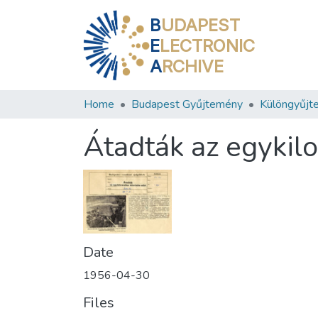
B
UDAPEST
E
LECTRONIC
A
RCHIVE
Home
Budapest Gyűjtemény
Különgyűjt
Átadták az egykilo
Date
1956-04-30
Files