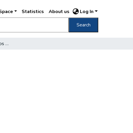
DSpace
Statistics
About us
Log In
Search
Átadták az egykilowattos televíziós adót