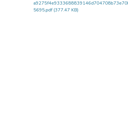
a9275f4e9333688839146d704708b73e70
5695.pdf
(377.47 KB)