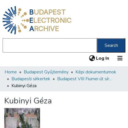
B
UDAPEST
E
LECTRONIC
A
RCHIVE
Search
(current
Log In
Home
Budapest Gyűjtemény
Képi dokumentumok
Communities & Collections
Budapesti sírkertek
Budapest VIII Fiumei út sírkert 2. rész
All of DSpace
Kubinyi Géza
Statistics
Kubinyi Géza
About us