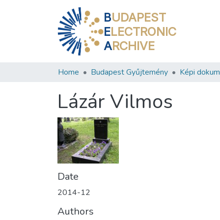
B
UDAPEST
E
LECTRONIC
A
RCHIVE
Home
Budapest Gyűjtemény
Képi doku
Lázár Vilmos
Date
2014-12
Authors