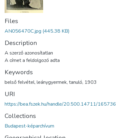
Files
AN056470C.jpg
(445.38 KB)
Description
A szerző azonosítatlan
A címet a feldolgozó adta
Keywords
belső felvétel
,
leánygyermek
,
tanuló
,
1903
URI
https://bea.fszek.hu/handle/20.500.14711/165736
Collections
Budapest-képarchívum
Geographical location