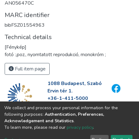
AN056470C
MARC identifier
bibFSZ01554963
Technical details
[Fénykép]
fotó :,poz., nyomtatott reprodukció, monokróm ;
Full item page
1088 Budapest, Szabó
Ervin tér 1.
+36-1-411-5000
info@fszek.hu
We collect and process your personal information for the
https://fszek.hu
following purposes:
Authentication, Preferences,
Acknowledgement and Statistics
.
To learn more, please read our
privacy policy
.