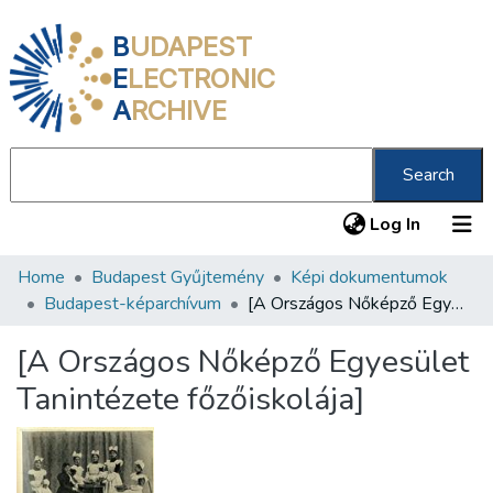
B
UDAPEST
E
LECTRONIC
A
RCHIVE
Search
(current
Log In
Home
Budapest Gyűjtemény
Képi dokumentumok
Communities & Collections
Budapest-képarchívum
[A Országos Nőképző Egyesület Tanintézete főzőiskolája]
All of DSpace
[A Országos Nőképző Egyesület
Statistics
Tanintézete főzőiskolája]
About us