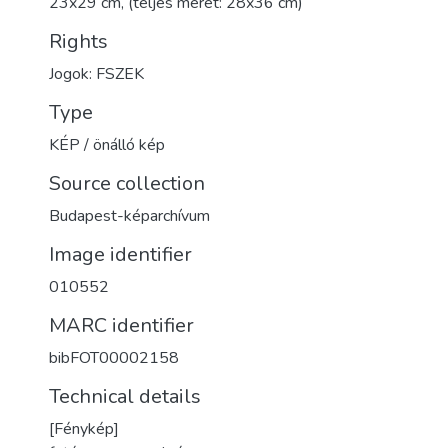
23x29 cm, (teljes méret: 28x36 cm)
Rights
Jogok: FSZEK
Type
KÉP / önálló kép
Source collection
Budapest-képarchívum
Image identifier
010552
MARC identifier
bibFOT00002158
Technical details
[Fénykép]