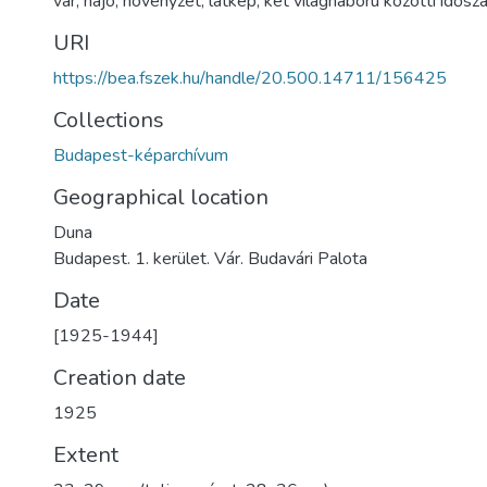
vár
,
hajó
,
növényzet
,
látkép
,
két világháború közötti idősz
URI
https://bea.fszek.hu/handle/20.500.14711/156425
Collections
Budapest-képarchívum
Geographical location
Duna
Budapest. 1. kerület. Vár. Budavári Palota
Date
[1925-1944]
Creation date
1925
Extent