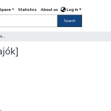
DSpace
Statistics
About us
Log In
Search
[Királyi Várpalota a Duna felől, előtérben hajók]
ajók]