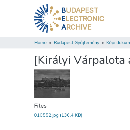
B
UDAPEST
E
LECTRONIC
A
RCHIVE
Home
Budapest Gyűjtemény
Képi doku
[Királyi Várpalota
Files
010552.jpg
(136.4 KB)