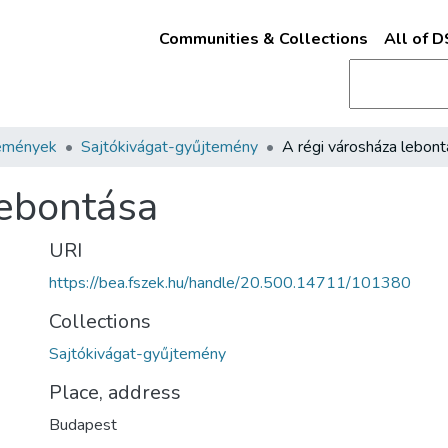
Communities & Collections
All of 
emények
Sajtókivágat-gyűjtemény
A régi városháza lebon
lebontása
URI
https://bea.fszek.hu/handle/20.500.14711/101380
Collections
Sajtókivágat-gyűjtemény
Place, address
Budapest