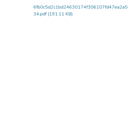
6fb0c5d2c1bd24630174f306107fd47ea2a5
34.pdf
(191.11 KB)