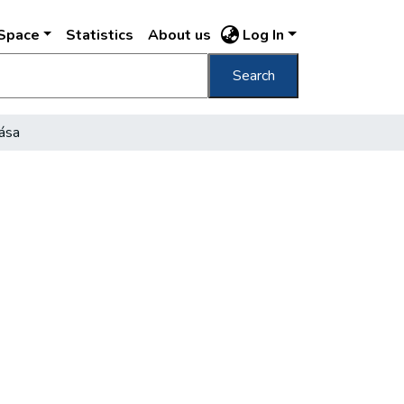
DSpace
Statistics
About us
Log In
Search
tása