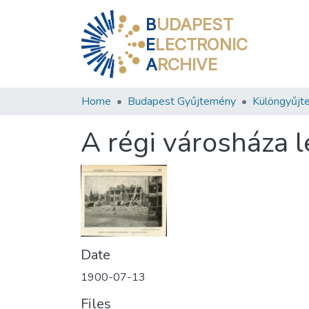
B
UDAPEST
E
LECTRONIC
A
RCHIVE
Home
Budapest Gyűjtemény
Különgyűjt
A régi városháza 
Date
1900-07-13
Files