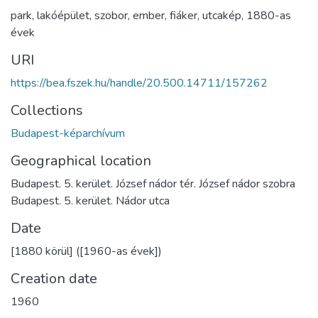
park
,
lakóépület
,
szobor
,
ember
,
fiáker
,
utcakép
,
1880-as
évek
URI
https://bea.fszek.hu/handle/20.500.14711/157262
Collections
Budapest-képarchívum
Geographical location
Budapest. 5. kerület. József nádor tér. József nádor szobra
Budapest. 5. kerület. Nádor utca
Date
[1880 körül] ([1960-as évek])
Creation date
1960