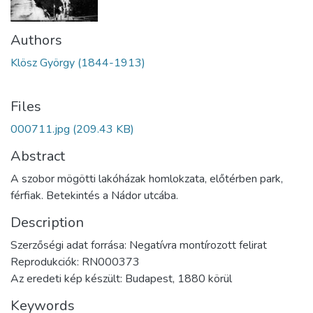
Authors
Klösz György (1844-1913)
Files
000711.jpg
(209.43 KB)
Abstract
A szobor mögötti lakóházak homlokzata, előtérben park,
férfiak. Betekintés a Nádor utcába.
Description
Szerzőségi adat forrása: Negatívra montírozott felirat
Reprodukciók: RN000373
Az eredeti kép készült: Budapest, 1880 körül
Keywords