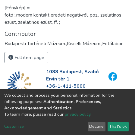
[Fénykép] =
fotó :,modern kontakt eredeti negatívról, poz., zselatinos
ezüst, zselatinos ezüst, ff. ;
Contributor
Budapesti Történeti Múzeum.,Kiscelli Múzeum.,Fotólabor
Full item page
1088 Budapest, Szabó
Ervin tér 1.
+36-1-411-5000
info@fszek.hu
We collect and process your personal information for the
https://fszek.hu
following purposes:
Authentication, Preferences,
Acknowledgement and Statistics
.
To learn more, please read our
privacy policy
.
Customize
Decline
That's ok