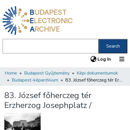
B
UDAPEST
E
LECTRONIC
A
RCHIVE
Search
(current
Log In
Home
Budapest Gyűjtemény
Képi dokumentumok
Communities & Collections
Budapest-képarchívum
83. József főherczeg tér Erzherzog Josephplatz /
All of DSpace
83. József főherczeg tér
Statistics
Erzherzog Josephplatz /
About us