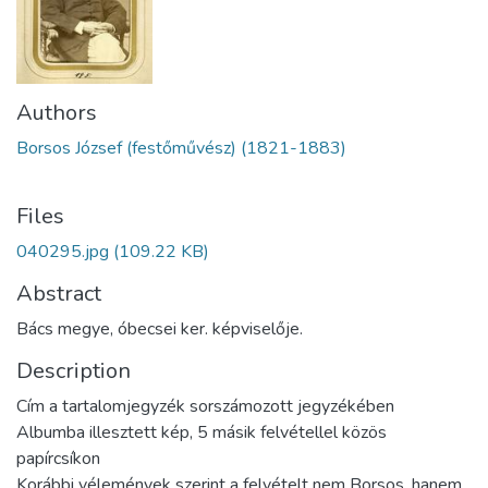
Authors
Borsos József (festőművész) (1821-1883)
Files
040295.jpg
(109.22 KB)
Abstract
Bács megye, óbecsei ker. képviselője.
Description
Cím a tartalomjegyzék sorszámozott jegyzékében
Albumba illesztett kép, 5 másik felvétellel közös
papírcsíkon
Korábbi vélemények szerint a felvételt nem Borsos, hanem