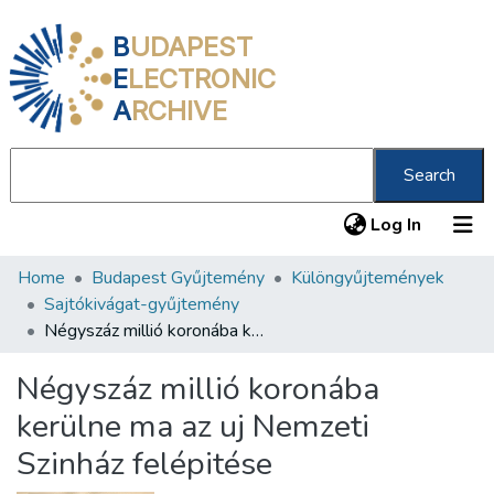
B
UDAPEST
E
LECTRONIC
A
RCHIVE
Search
(current
Log In
Home
Budapest Gyűjtemény
Különgyűjtemények
Communities & Collections
Sajtókivágat-gyűjtemény
All of DSpace
Négyszáz millió koronába kerülne ma az uj Nemzeti Szinház felépitése
Statistics
Négyszáz millió koronába
About us
kerülne ma az uj Nemzeti
Szinház felépitése