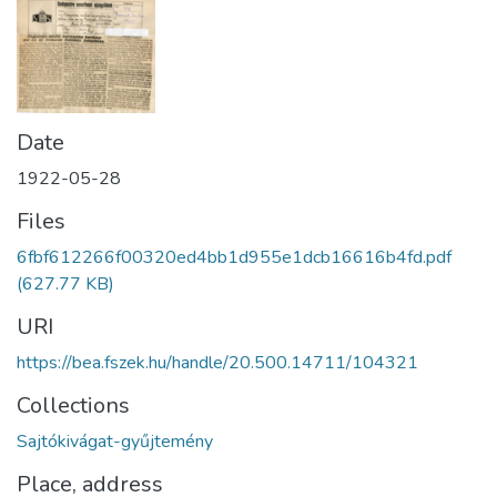
Date
1922-05-28
Files
6fbf612266f00320ed4bb1d955e1dcb16616b4fd.pdf
(627.77 KB)
URI
https://bea.fszek.hu/handle/20.500.14711/104321
Collections
Sajtókivágat-gyűjtemény
Place, address