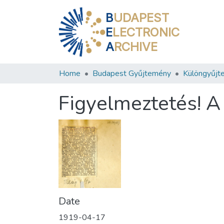
B
UDAPEST
E
LECTRONIC
A
RCHIVE
Home
Budapest Gyűjtemény
Különgyűjt
Figyelmeztetés! A
Date
1919-04-17