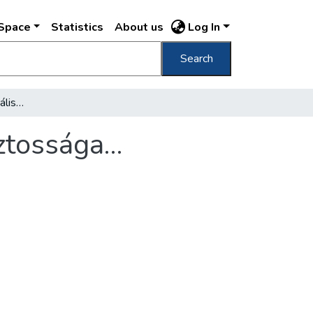
DSpace
Statistics
About us
Log In
Search
Figyelmeztetés! A szociális termelés népbiztossága…
iztossága…