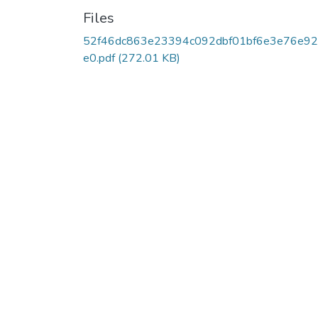
Files
52f46dc863e23394c092dbf01bf6e3e76e92
e0.pdf
(272.01 KB)